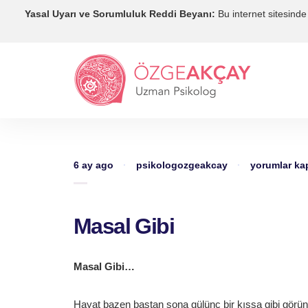
Yasal Uyarı ve Sorumluluk Reddi Beyanı:
Bu internet sitesinde 
Masal
6 ay ago
·
psikologozgeakcay
·
yorumlar kap
Gibi
için
Masal Gibi
Masal Gibi…
Hayat bazen baştan sona gülünç bir kıssa gibi görü