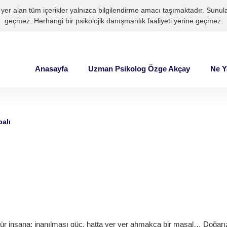
yer alan tüm içerikler yalnızca bilgilendirme amacı taşımaktadır. Sunulan
geçmez. Herhangi bir psikolojik danışmanlık faaliyeti yerine geçmez.
Anasayfa
Uzman Psikolog Özge Akçay
Ne 
alı
nür insana; inanılması güç, hatta yer yer ahmakça bir masal… Doğarı