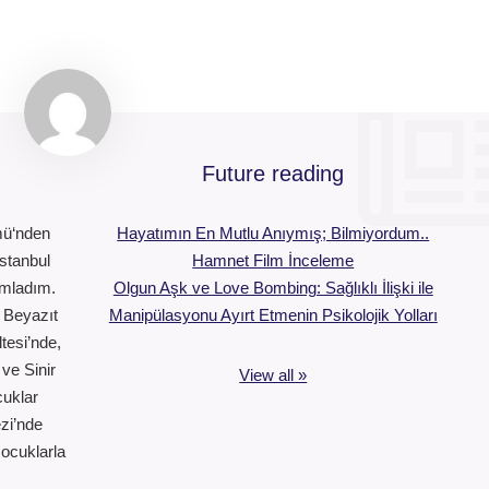
Future reading
ümü‘nden
Hayatımın En Mutlu Anıymış; Bilmiyordum..
stanbul
Hamnet Film İnceleme
amladım.
Olgun Aşk ve Love Bombing: Sağlıklı İlişki ile
i Beyazıt
Manipülasyonu Ayırt Etmenin Psikolojik Yolları
tesi’nde,
ve Sinir
View all »
cuklar
zi’nde
çocuklarla