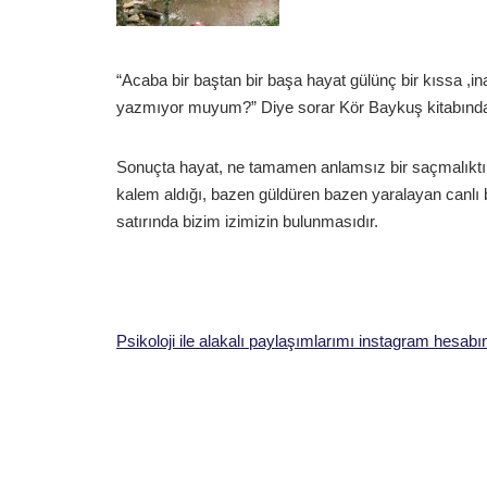
“Acaba bir baştan bir başa hayat gülünç bir kıssa ,
yazmıyor muyum?” Diye sorar Kör Baykuş kitabında
Sonuçta hayat, ne tamamen anlamsız bir saçmalıktır
kalem aldığı, bazen güldüren bazen yaralayan canlı b
satırında bizim izimizin bulunmasıdır.
Psikoloji ile alakalı paylaşımlarımı instagram hesabı