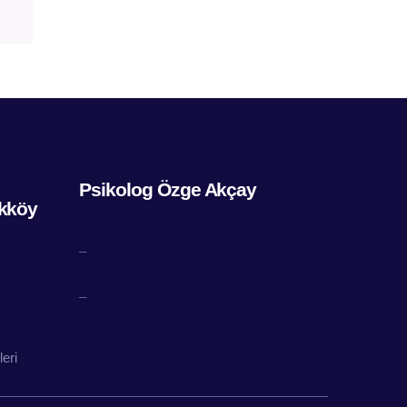
Psikolog Özge Akçay
kköy
–
–
eri