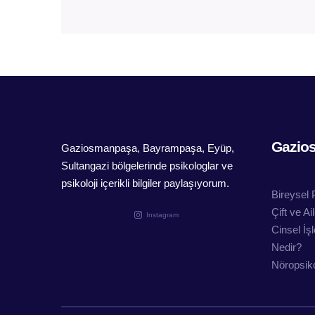
Gazio
Gaziosmanpaşa, Bayrampaşa, Eyüp,
Sultangazi bölgelerinde psikologlar ve
psikoloji içerikli bilgiler paylaşıyorum.
Bireysel 
Çift ve A
Instagram
Cinsel İş
Nedir?
Nöropsiko