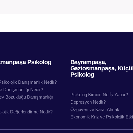
smanpaşa Psikolog
Bayrampaşa,
Gaziosmanpaşa, Küçü
Psikolog
Psikolojik Danışmanlık Nedir?
ile Danışmanlığı Nedir?
Psikolog Kimdir, Ne İş Yapar?
lev Bozukluğu Danışmanlığı
Depresyon Nedir?
Özgüven ve Karar Almak
lojik Değerlendirme Nedir?
Ekonomik Kriz ve Psikolojik Etkil