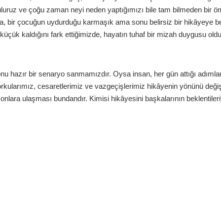
yoğruluruz ve çoğu zaman neyi neden yaptığımızı bile tam bilmeden bir ö
ma, bir çocuğun uydurduğu karmaşık ama sonu belirsiz bir hikâyeye b
r küçük kaldığını fark ettiğimizde, hayatın tuhaf bir mizah duygusu ol
 onu hazır bir senaryo sanmamızdır. Oysa insan, her gün attığı adımla
orkularımız, cesaretlerimiz ve vazgeçişlerimiz hikâyenin yönünü değişt
nlara ulaşması bundandır. Kimisi hikâyesini başkalarının beklentileri