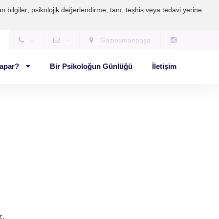
 bilgiler; psikolojik değerlendirme, tanı, teşhis veya tedavi yerine
-
-
Gaziosmanpaşa
Yapar?
Bir Psikoloğun Günlüğü
İletişim
z,