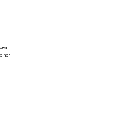
ı
iden
e her