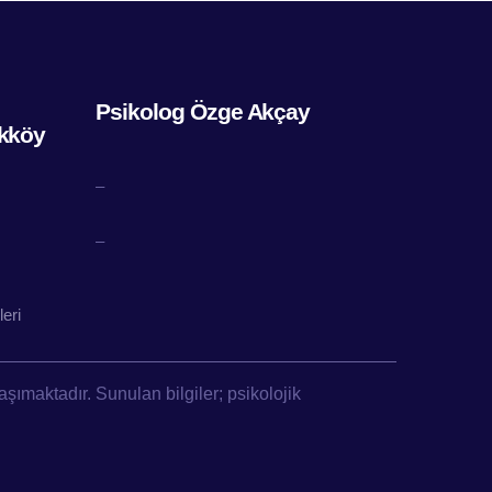
Psikolog Özge Akçay
kköy
–
–
eri
şımaktadır. Sunulan bilgiler; psikolojik