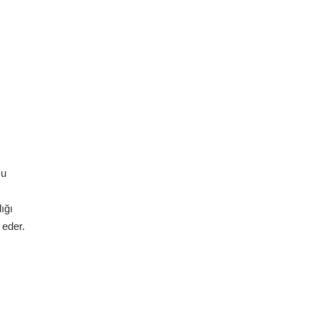
zu
ığı
 eder.