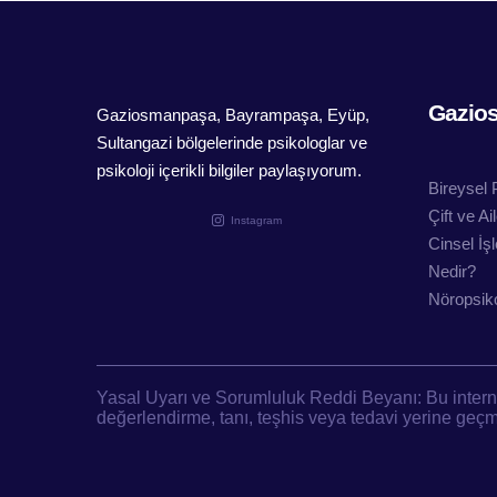
Gazio
Gaziosmanpaşa, Bayrampaşa, Eyüp,
Sultangazi bölgelerinde psikologlar ve
psikoloji içerikli bilgiler paylaşıyorum.
Bireysel 
Çift ve A
Instagram
Cinsel İş
Nedir?
Nöropsiko
Yasal Uyarı ve Sorumluluk Reddi Beyanı: Bu internet 
değerlendirme, tanı, teşhis veya tedavi yerine geç