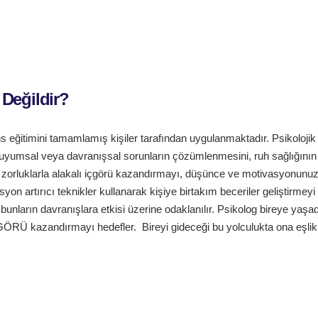
 Değildir?
sans eğitimini tamamlamış kişiler tarafından uygulanmaktadır. Psikolojik
, duyumsal veya davranışsal sorunların çözümlenmesini, ruh sağlığının
z zorluklarla alakalı içgörü kazandırmayı, düşünce ve motivasyonunu
syon artırıcı teknikler kullanarak kişiye birtakım beceriler geliştirmeyi
unların davranışlara etkisi üzerine odaklanılır. Psikolog bireye yaşad
ÇGÖRÜ kazandırmayı hedefler. Bireyi gideceği bu yolculukta ona eşlik