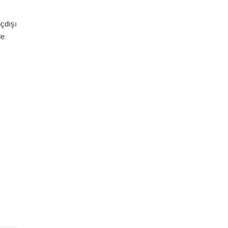
çdışı
le