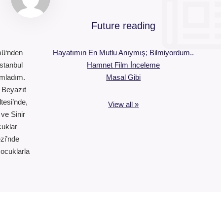
Future reading
ümü‘nden
Hayatımın En Mutlu Anıymış; Bilmiyordum..
stanbul
Hamnet Film İnceleme
amladım.
Masal Gibi
i Beyazıt
tesi’nde,
View all »
ve Sinir
cuklar
zi’nde
çocuklarla