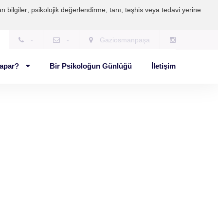
 bilgiler; psikolojik değerlendirme, tanı, teşhis veya tedavi yerine
-
-
Gaziosmanpaşa
Yapar?
Bir Psikoloğun Günlüğü
İletişim