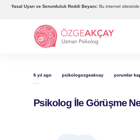
Yasal Uyarı ve Sorumluluk Reddi Beyanı:
Bu internet sitesinde 
Psikolog
6 yıl ago
·
psikologozgeakcay
·
yorumlar kap
İle
Görüşme
Nedir?
-
Psikolog İle Görüşme Ne
Ne
Değildir?
için