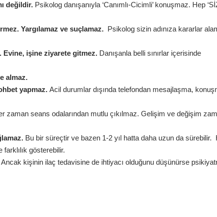
ı değildir.
Psikolog danışanıyla ‘Canımlı-Cicimli’ konuşmaz. Hep ‘Sİ
vermez. Yargılamaz ve suçlamaz.
Psikolog sizin adınıza kararlar al
 Evine, işine ziyarete gitmez.
Danışanla belli sınırlar içerisinde
ye almaz.
 sohbet yapmaz.
Acil durumlar dışında telefondan mesajlaşma, konu
r zaman seans odalarından mutlu çıkılmaz. Gelişim ve değişim za
ğlamaz.
Bu bir süreçtir ve bazen 1-2 yıl hatta daha uzun da sürebilir.
farklılık gösterebilir.
.
Ancak kişinin ilaç tedavisine de ihtiyacı olduğunu düşünürse psikiyatr